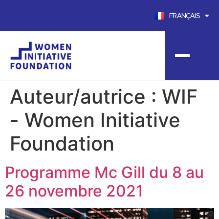
FRANÇAIS
ENGLISH
Auteur/autrice :
WIF
- Women Initiative
Foundation
Programme Mc Gill du 8 au
26 novembre 2021