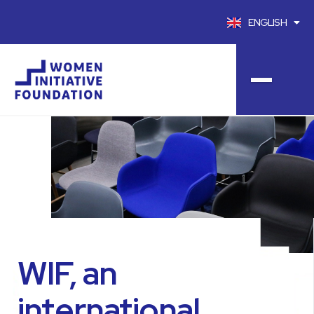
ENGLISH
FRANÇAIS
WIF, an
international