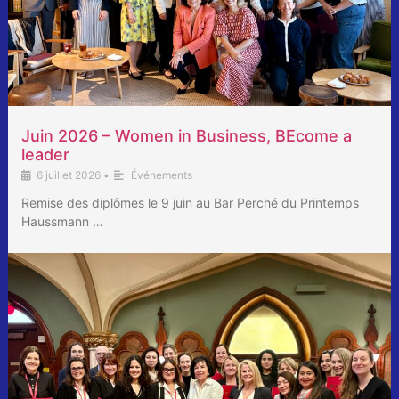
Juin 2026 – Women in Business, BEcome a
leader
6 juillet 2026
•
Événements
Remise des diplômes le 9 juin au Bar Perché du Printemps
Haussmann …