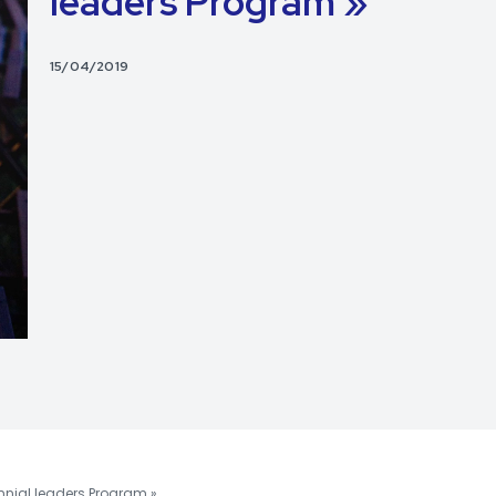
leaders Program »
15/04/2019
ennial leaders Program »