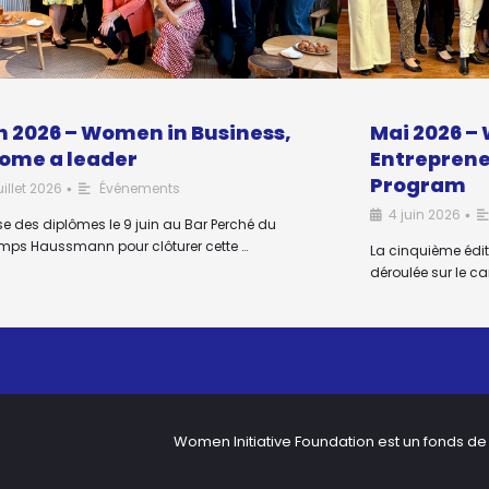
n 2026 – Women in Business,
Mai 2026 
ome a leader
Entreprene
Program
uillet 2026
Événements
•
4 juin 2026
•
e des diplômes le 9 juin au Bar Perché du
emps Haussmann pour clôturer cette …
La cinquième édi
déroulée sur le ca
Women Initiative Foundation est un fonds de 