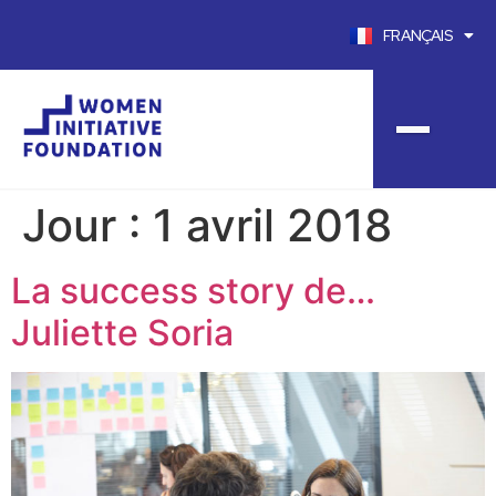
FRANÇAIS
ENGLISH
Jour :
1 avril 2018
La success story de…
Juliette Soria